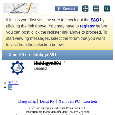
If this is your first visit, be sure to check out the
FAQ
by
clicking the link above. You may have to
register
before
you can post: click the register link above to proceed. To
start viewing messages, select the forum that you want
to visit from the selection below.
Xem Hồ sơ: linhkgyn891
linhkgyn891
Banned
Về tôi
...
Đăng nhập
Đăng Ký
Xem trên PC
Lên trên
Diễn đàn sử dụng vBulletin® Phiên bản 4.2.3.
Phát triển bởi thành viên diễn đàn CNCProVN.com