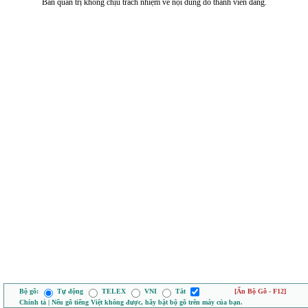
Ban quản trị không chịu trách nhiệm về nội dung do thành viên đăng.
Bộ gõ:
Tự động
TELEX
VNI
Tắt
[Ẩn Bộ Gõ - F12]
Chính tả | Nếu gõ tiếng Việt không được, hãy bật bộ gõ trên máy của bạn.