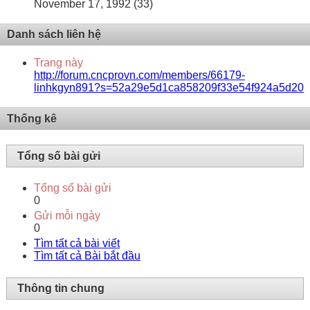
November 17, 1992 (33)
Danh sách liên hệ
Trang này
http://forum.cncprovn.com/members/66179-
linhkgyn891?s=52a29e5d1ca858209f33e54f924a5d20
Thống kê
Tổng số bài gửi
Tổng số bài gửi
0
Gửi mỗi ngày
0
Tìm tất cả bài viết
Tìm tất cả Bài bắt đầu
Thông tin chung