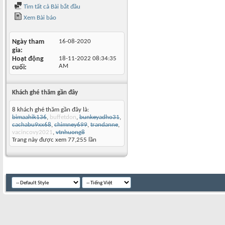
Tìm tất cả Bài bắt đầu
Xem Bài báo
Ngày tham
16-08-2020
gia
Hoạt động
18-11-2022
08:34:35
AM
cuối
Khách ghé thăm gần đây
8 khách ghé thăm gần đây là:
bimaahik136
,
buffetdon
,
bunkeyadho31
,
cachabu9xx68
,
chimney699
,
trandanne
,
vacincovy2021
,
vtnhuong8
Trang này được xem 77,255 lần