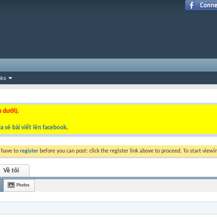
nks
n dưới).
a sẻ bài viết lên facebook
.
y have to
register
before you can post: click the register link above to proceed. To start view
Về tôi
Photos