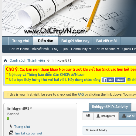
Trang chủ
Diễn đàn
Bài gửi hôm nay
Bài viết mới
Forum Home
Bài viết mới
FAQ
Lịch
Community
Forum Actions
Quick Li
Danh sách Thành viên
linhkgyn891
Chú ý
: Các bạn nên tham khảo Nội quy trước khi viết bài (click vào liên kết bê
*
Nội quy và Thông báo diễn đàn CNCProVN.com
*
Nếu bạn thấy hứng thú với bài viết. Hãy dùng chức năng
để chi
If this is your first visit, be sure to check out the
FAQ
by clicking the link above. You ma
linhkgyn891's Activity
linhkgyn891
Banned
All
linhkgyn891
Bạn bè
Trang chủ
No Recent Activity
Tìm tất cả bài viết