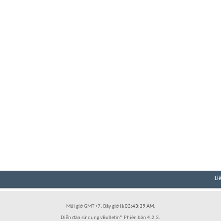
Li
Múi giờ GMT +7. Bây giờ là
03:43:39 AM
.
Diễn đàn sử dụng vBulletin® Phiên bản 4.2.3.