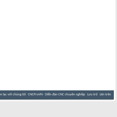
ên lạc với chúng tôi
CNCProVN - Diễn đàn CNC chuyên nghiệp
Lưu trữ
Lên trên