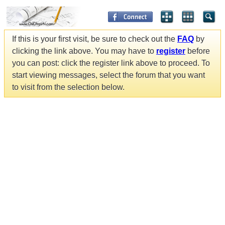
If this is your first visit, be sure to check out the
FAQ
by
clicking the link above. You may have to
register
before
you can post: click the register link above to proceed. To
start viewing messages, select the forum that you want
to visit from the selection below.