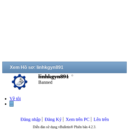
Xem Hồ sơ: linhkgyn891
linhkgyn891
Banned
Về tôi
...
Đăng nhập
Đăng Ký
Xem trên PC
Lên trên
Diễn đàn sử dụng vBulletin® Phiên bản 4.2.3.