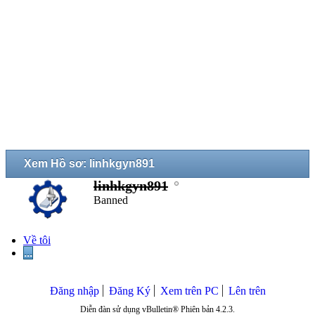
Xem Hồ sơ: linhkgyn891
linhkgyn891
Banned
Về tôi
...
Đăng nhập
Đăng Ký
Xem trên PC
Lên trên
Diễn đàn sử dụng vBulletin® Phiên bản 4.2.3.