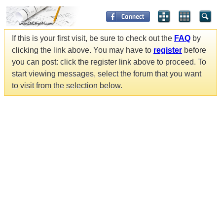
If this is your first visit, be sure to check out the
FAQ
by
clicking the link above. You may have to
register
before
you can post: click the register link above to proceed. To
start viewing messages, select the forum that you want
to visit from the selection below.