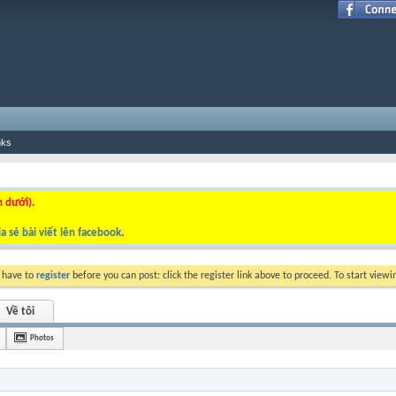
nks
n dưới).
a sẻ bài viết lên facebook
.
y have to
register
before you can post: click the register link above to proceed. To start view
Về tôi
Photos