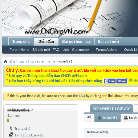
Trang chủ
Diễn đàn
Bài gửi hôm nay
Bài viết mới
Forum Home
Bài viết mới
FAQ
Lịch
Community
Forum Actions
Quick Li
Danh sách Thành viên
linhkgyn891
Chú ý
: Các bạn nên tham khảo Nội quy trước khi viết bài (click vào liên kết bê
*
Nội quy và Thông báo diễn đàn CNCProVN.com
*
Nếu bạn thấy hứng thú với bài viết. Hãy dùng chức năng
để chi
If this is your first visit, be sure to check out the
FAQ
by clicking the link above. You ma
linhkgyn891's Activity
linhkgyn891
Banned
All
linhkgyn891
Bạn bè
Trang chủ
No Recent Activity
Tìm tất cả bài viết