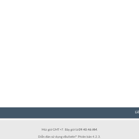
Li
Múi giờ GMT +7. Bây giờ là
09:40:46 AM
.
Diễn đàn sử dụng vBulletin® Phiên bản 4.2.3.