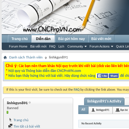
Trang chủ
Diễn đàn
Bài gửi hôm nay
Bài viết mới
Forum Home
Bài viết mới
FAQ
Lịch
Community
Forum Actions
Quick Li
Danh sách Thành viên
linhkgyn891
Chú ý
: Các bạn nên tham khảo Nội quy trước khi viết bài (click vào liên kết bê
*
Nội quy và Thông báo diễn đàn CNCProVN.com
*
Nếu bạn thấy hứng thú với bài viết. Hãy dùng chức năng
để chi
If this is your first visit, be sure to check out the
FAQ
by clicking the link above. You ma
linhkgyn891's Activity
linhkgyn891
Banned
All
linhkgyn891
Bạn bè
Trang chủ
No Recent Activity
Tìm tất cả bài viết