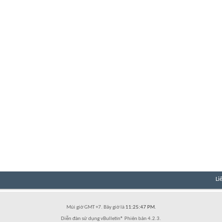
Li
Múi giờ GMT +7. Bây giờ là
11:25:47 PM
.
Diễn đàn sử dụng vBulletin® Phiên bản 4.2.3.