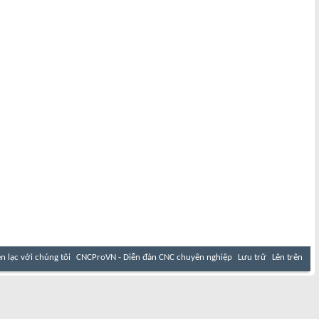
ên lạc với chúng tôi
CNCProVN - Diễn đàn CNC chuyên nghiệp
Lưu trữ
Lên trên