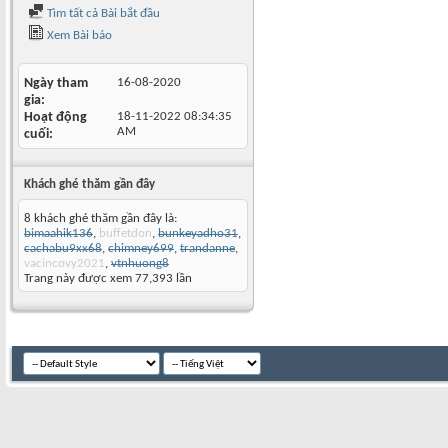
Tìm tất cả Bài bắt đầu
Xem Bài báo
Ngày tham
16-08-2020
gia
Hoạt động
18-11-2022
08:34:35
AM
cuối
Khách ghé thăm gần đây
8 khách ghé thăm gần đây là:
bimaahik136
,
buffetdon
,
bunkeyadho31
,
cachabu9xx68
,
chimney699
,
trandanne
,
vacincovy2021
,
vtnhuong8
Trang này được xem 77,393 lần