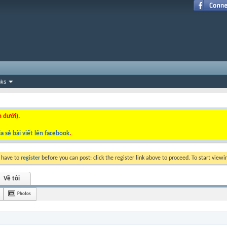
nks
n dưới).
a sẻ bài viết lên facebook
.
y have to
register
before you can post: click the register link above to proceed. To start view
Về tôi
Photos