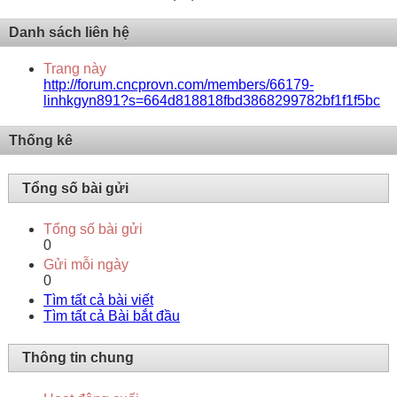
Danh sách liên hệ
Trang này
http://forum.cncprovn.com/members/66179-
linhkgyn891?s=664d818818fbd3868299782bf1f1f5bc
Thống kê
Tổng số bài gửi
Tổng số bài gửi
0
Gửi mỗi ngày
0
Tìm tất cả bài viết
Tìm tất cả Bài bắt đầu
Thông tin chung