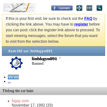
If this is your first visit, be sure to check out the
FAQ
by
clicking the link above. You may have to
register
before
you can post: click the register link above to proceed. To
start viewing messages, select the forum that you want
to visit from the selection below.
Xem Hồ sơ: linhkgyn891
linhkgyn891
Banned
Về tôi
...
Thông tin cơ bản
Ngày sinh
November 17, 1992 (33)