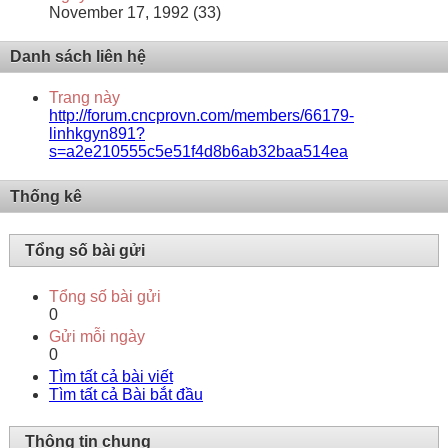
November 17, 1992 (33)
Danh sách liên hệ
Trang này
http://forum.cncprovn.com/members/66179-
linhkgyn891?
s=a2e210555c5e51f4d8b6ab32baa514ea
Thống kê
Tổng số bài gửi
Tổng số bài gửi
0
Gửi mỗi ngày
0
Tìm tất cả bài viết
Tìm tất cả Bài bắt đầu
Thông tin chung