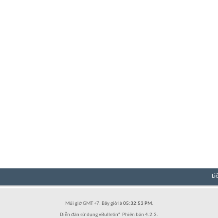
Li
Múi giờ GMT +7. Bây giờ là
05:32:53 PM
.
Diễn đàn sử dụng vBulletin® Phiên bản 4.2.3.