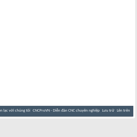
ên lạc với chúng tôi
CNCProVN - Diễn đàn CNC chuyên nghiệp
Lưu trữ
Lên trên