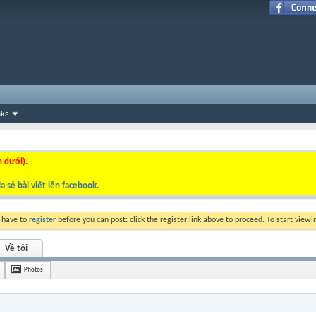
nks
n dưới).
a sẻ bài viết lên facebook
.
y have to
register
before you can post: click the register link above to proceed. To start view
Về tôi
Photos