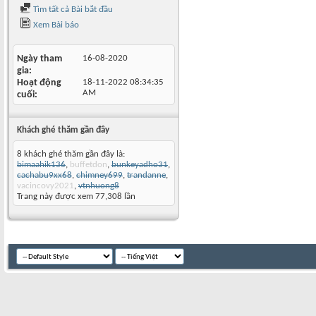
Tìm tất cả Bài bắt đầu
Xem Bài báo
Ngày tham
16-08-2020
gia
Hoạt động
18-11-2022
08:34:35
AM
cuối
Khách ghé thăm gần đây
8 khách ghé thăm gần đây là:
bimaahik136
,
buffetdon
,
bunkeyadho31
,
cachabu9xx68
,
chimney699
,
trandanne
,
vacincovy2021
,
vtnhuong8
Trang này được xem 77,308 lần