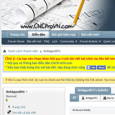
Trang chủ
Diễn đàn
Bài gửi hôm nay
Bài viết mới
Forum Home
Bài viết mới
FAQ
Lịch
Community
Forum Actions
Quick Li
Danh sách Thành viên
linhkgyn891
Chú ý
: Các bạn nên tham khảo Nội quy trước khi viết bài (click vào liên kết bê
*
Nội quy và Thông báo diễn đàn CNCProVN.com
*
Nếu bạn thấy hứng thú với bài viết. Hãy dùng chức năng
để chi
If this is your first visit, be sure to check out the
FAQ
by clicking the link above. You ma
linhkgyn891's Activity
linhkgyn891
Banned
All
linhkgyn891
Bạn bè
Trang chủ
No Recent Activity
Tìm tất cả bài viết