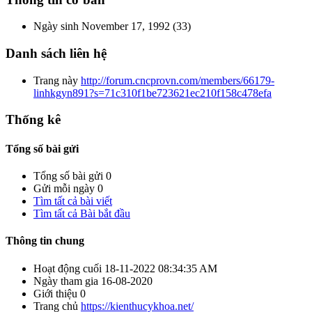
Ngày sinh
November 17, 1992 (33)
Danh sách liên hệ
Trang này
http://forum.cncprovn.com/members/66179-
linhkgyn891?s=71c310f1be723621ec210f158c478efa
Thống kê
Tổng số bài gửi
Tổng số bài gửi
0
Gửi mỗi ngày
0
Tìm tất cả bài viết
Tìm tất cả Bài bắt đầu
Thông tin chung
Hoạt động cuối
18-11-2022
08:34:35 AM
Ngày tham gia
16-08-2020
Giới thiệu
0
Trang chủ
https://kienthucykhoa.net/