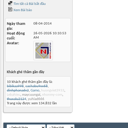
Tìm tất cả Bài bắt đầu
Xem Bài báo
Ngày tham
08-04-2014
gia
Hoạt động
26-05-2026
10:10:53
AM
cuối
Avatar
Khách ghé thăm gần đây
10 khách ghé thăm gần đây là:
bibikaa998
,
cachabu9xx68
,
dinhphanadv2
,
Gamo
,
huongviet3933
,
Lebahieu
,
maycuungai
,
nhonmy-com
,
thuxalu2124
,
yuhiad666
Trang này được xem 134,832 lần