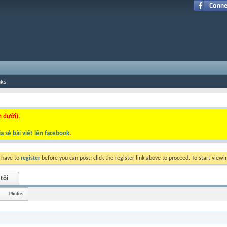
nks
n dưới).
a sẻ bài viết lên facebook
.
y have to
register
before you can post: click the register link above to proceed. To start view
tôi
Photos