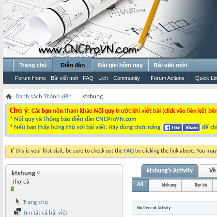
Trang chủ
Diễn đàn
Bài gửi hôm nay
Bài viết mới
Forum Home
Bài viết mới
FAQ
Lịch
Community
Forum Actions
Quick Li
Danh sách Thành viên
ktshung
Chú ý
: Các bạn nên tham khảo Nội quy trước khi viết bài (click vào liên kết bê
*
Nội quy và Thông báo diễn đàn CNCProVN.com
*
Nếu bạn thấy hứng thú với bài viết. Hãy dùng chức năng
để chi
If this is your first visit, be sure to check out the
FAQ
by clicking the link above. You ma
ktshung's Activity
Về 
ktshung
Thợ cả
All
ktshung
Bạn bè
Trang chủ
No Recent Activity
Tìm tất cả bài viết