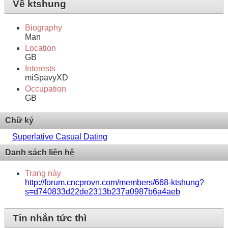
Về ktshung
Biography
Man
Location
GB
Interests
miSpavyXD
Occupation
GB
Chữ ký
Superlative Сasual Dating
Danh sách liên hệ
Trang này
http://forum.cncprovn.com/members/668-ktshung?
s=d740833d22de2313b237a0987b6a4aeb
Tin nhắn tức thì