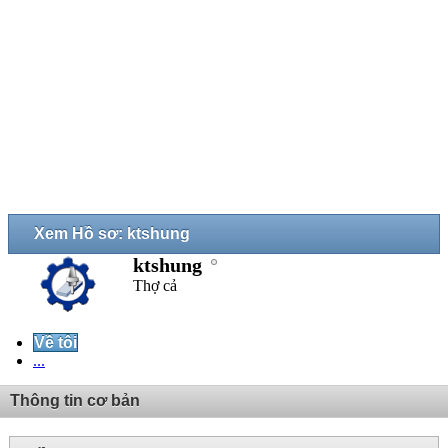
Xem Hồ sơ: ktshung
ktshung
Thợ cả
Về tôi
...
Thông tin cơ bản