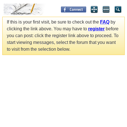
If this is your first visit, be sure to check out the
FAQ
by
clicking the link above. You may have to
register
before
you can post: click the register link above to proceed. To
start viewing messages, select the forum that you want
to visit from the selection below.