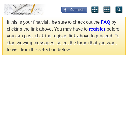
If this is your first visit, be sure to check out the
FAQ
by
clicking the link above. You may have to
register
before
you can post: click the register link above to proceed. To
start viewing messages, select the forum that you want
to visit from the selection below.