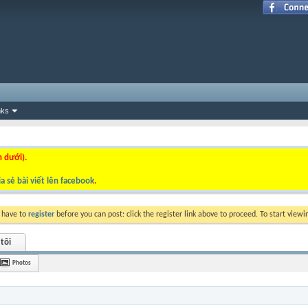
nks
n dưới).
a sẻ bài viết lên facebook
.
y have to
register
before you can post: click the register link above to proceed. To start view
tôi
Photos