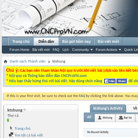
Trang chủ
Diễn đàn
Bài gửi hôm nay
Bài viết mới
Forum Home
Bài viết mới
FAQ
Lịch
Community
Forum Actions
Quick Li
Danh sách Thành viên
ktshung
Chú ý
: Các bạn nên tham khảo Nội quy trước khi viết bài (click vào liên kết bê
*
Nội quy và Thông báo diễn đàn CNCProVN.com
*
Nếu bạn thấy hứng thú với bài viết. Hãy dùng chức năng
để chi
If this is your first visit, be sure to check out the
FAQ
by clicking the link above. You ma
ktshung's Activity
Về 
ktshung
Thợ cả
All
ktshung
Bạn bè
Trang chủ
No Recent Activity
Tìm tất cả bài viết