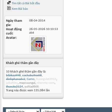
Tìm tất cả Bài bắt đầu
Xem Bài báo
Ngày tham
08-04-2014
gia
Hoạt động
26-05-2026
10:10:53
AM
cuối
Avatar
Khách ghé thăm gần đây
10 khách ghé thăm gần đây là:
bibikaa998
,
cachabu9xx68
,
dinhphanadv2
,
Gamo
,
huongviet3933
,
Lebahieu
,
maycuungai
,
nhonmy-com
,
thuxalu2124
,
yuhiad666
Trang này được xem 135,084 lần