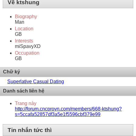
Về ktshung
Biography
Man
Location
GB
Interests
miSpavyXD
Occupation
GB
Chữ ký
Superlative Сasual Dating
Danh sách liên hệ
Trang này
http://forum.cncprovn.com/members/668-ktshung?
s=5ccafa52857df3a5e1f5596cbf379e99
Tin nhắn tức thì