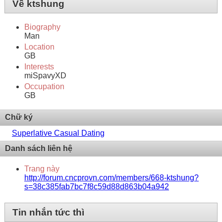
Về ktshung
Biography
Man
Location
GB
Interests
miSpavyXD
Occupation
GB
Chữ ký
Superlative Сasual Dating
Danh sách liên hệ
Trang này
http://forum.cncprovn.com/members/668-ktshung?
s=38c385fab7bc7f8c59d88d863b04a942
Tin nhắn tức thì