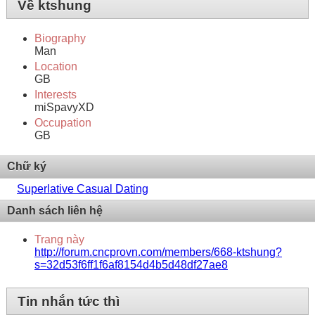
Về ktshung
Biography
Man
Location
GB
Interests
miSpavyXD
Occupation
GB
Chữ ký
Superlative Сasual Dating
Danh sách liên hệ
Trang này
http://forum.cncprovn.com/members/668-ktshung?
s=32d53f6ff1f6af8154d4b5d48df27ae8
Tin nhắn tức thì