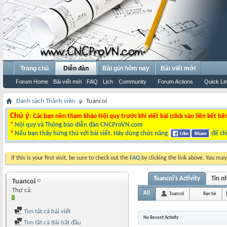
Trang chủ
Diễn đàn
Bài gửi hôm nay
Bài viết mới
Forum Home
Bài viết mới
FAQ
Lịch
Community
Forum Actions
Quick Li
Danh sách Thành viên
Tuancoi
Chú ý
: Các bạn nên tham khảo Nội quy trước khi viết bài (click vào liên kết bê
*
Nội quy và Thông báo diễn đàn CNCProVN.com
*
Nếu bạn thấy hứng thú với bài viết. Hãy dùng chức năng
để chi
If this is your first visit, be sure to check out the
FAQ
by clicking the link above. You ma
Tuancoi's Activity
Tin n
Tuancoi
Thợ cả
All
Tuancoi
Bạn bè
Tìm tất cả bài viết
No Recent Activity
Tìm tất cả Bài bắt đầu