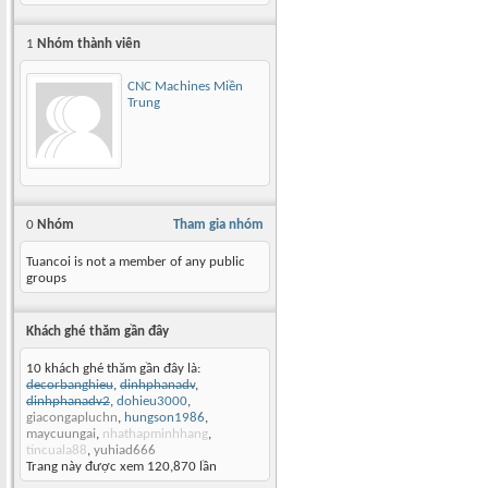
1
Nhóm thành viên
CNC Machines Miền
Trung
0
Nhóm
Tham gia nhóm
Tuancoi is not a member of any public
groups
Khách ghé thăm gần đây
10 khách ghé thăm gần đây là:
decorbanghieu
,
dinhphanadv
,
dinhphanadv2
,
dohieu3000
,
giacongapluchn
,
hungson1986
,
maycuungai
,
nhathapminhhang
,
tincuala88
,
yuhiad666
Trang này được xem 120,870 lần