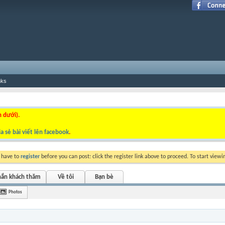
nks
n dưới).
a sẻ bài viết lên facebook
.
y have to
register
before you can post: click the register link above to proceed. To start view
hắn khách thăm
Về tôi
Bạn bè
Photos