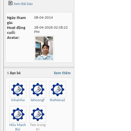
Xem Bài báo
Ngày tham
08-04-2014
gia
Hoạt động
28-04-2026
02:58:22
PM
cuối
Avatar
5
Bạn bè
Xem thêm
inhainha
lehoongf
thehiena2
Hữu Mạnh
Tien trong
Bùi
tri