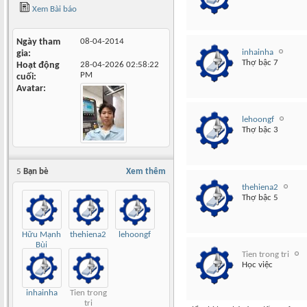
Xem Bài báo
Ngày tham
08-04-2014
inhainha
gia
Thợ bậc 7
Hoạt động
28-04-2026
02:58:22
PM
cuối
Avatar
lehoongf
Thợ bậc 3
5
Bạn bè
Xem thêm
thehiena2
Thợ bậc 5
Hữu Mạnh
thehiena2
lehoongf
Bùi
Tien trong tri
Học việc
inhainha
Tien trong
tri