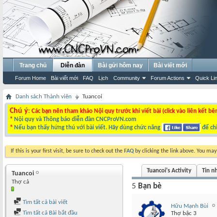
Trang chủ
Diễn đàn
Bài gửi hôm nay
Bài viết mới
Forum Home
Bài viết mới
FAQ
Lịch
Community
Forum Actions
Quick Li
Danh sách Thành viên
Tuancoi
Chú ý
: Các bạn nên tham khảo Nội quy trước khi viết bài (click vào liên kết bê
*
Nội quy và Thông báo diễn đàn CNCProVN.com
*
Nếu bạn thấy hứng thú với bài viết. Hãy dùng chức năng
để chi
If this is your first visit, be sure to check out the
FAQ
by clicking the link above. You ma
Tuancoi's Activity
Tin n
Tuancoi
Thợ cả
5
Bạn bè
Tìm tất cả bài viết
Hữu Mạnh Bùi
Tìm tất cả Bài bắt đầu
Thợ bậc 3