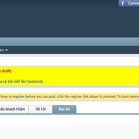
nks
n dưới).
a sẻ bài viết lên facebook
.
y have to
register
before you can post: click the register link above to proceed. To start view
hắn khách thăm
Về tôi
Bạn bè