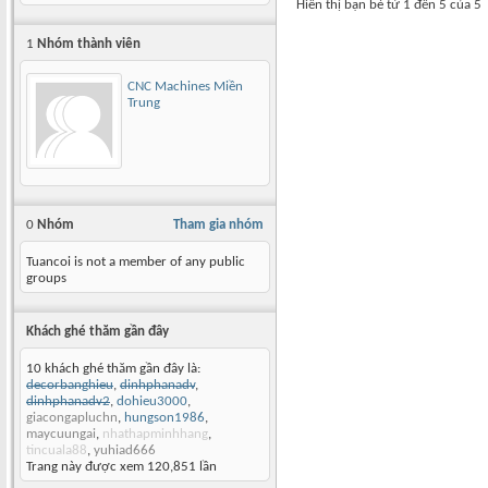
Hiển thị bạn bè từ 1 đến 5 của 5
1
Nhóm thành viên
CNC Machines Miền
Trung
0
Nhóm
Tham gia nhóm
Tuancoi is not a member of any public
groups
Khách ghé thăm gần đây
10 khách ghé thăm gần đây là:
decorbanghieu
,
dinhphanadv
,
dinhphanadv2
,
dohieu3000
,
giacongapluchn
,
hungson1986
,
maycuungai
,
nhathapminhhang
,
tincuala88
,
yuhiad666
Trang này được xem 120,851 lần