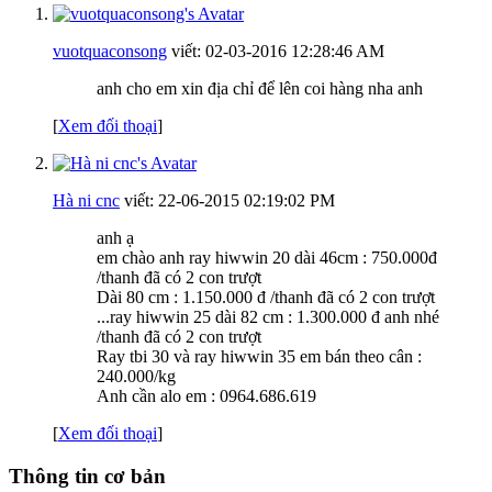
vuotquaconsong
viết:
02-03-2016
12:28:46 AM
anh cho em xin địa chỉ để lên coi hàng nha anh
[
Xem đối thoại
]
Hà ni cnc
viết:
22-06-2015
02:19:02 PM
anh ạ
em chào anh ray hiwwin 20 dài 46cm : 750.000đ
/thanh đã có 2 con trượt
Dài 80 cm : 1.150.000 đ /thanh đã có 2 con trượt
...ray hiwwin 25 dài 82 cm : 1.300.000 đ anh nhé
/thanh đã có 2 con trượt
Ray tbi 30 và ray hiwwin 35 em bán theo cân :
240.000/kg
Anh cần alo em : 0964.686.619
[
Xem đối thoại
]
Thông tin cơ bản