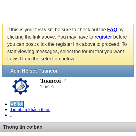
If this is your first visit, be sure to check out the
FAQ
by
clicking the link above. You may have to
register
before
you can post: click the register link above to proceed. To
start viewing messages, select the forum that you want
to visit from the selection below.
Xem Hồ sơ: Tuancoi
Tuancoi
Thợ cả
Về tôi
Tin nhắn khách thăm
...
Thông tin cơ bản