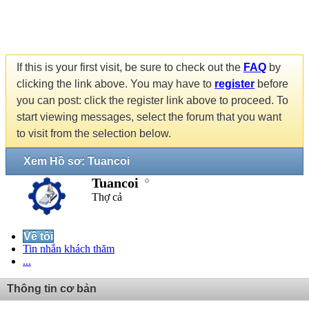
If this is your first visit, be sure to check out the
FAQ
by
clicking the link above. You may have to
register
before
you can post: click the register link above to proceed. To
start viewing messages, select the forum that you want
to visit from the selection below.
Xem Hồ sơ: Tuancoi
Tuancoi
Thợ cả
Về tôi
Tin nhắn khách thăm
...
Thông tin cơ bản