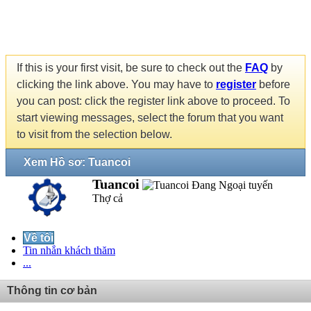
If this is your first visit, be sure to check out the
FAQ
by
clicking the link above. You may have to
register
before
you can post: click the register link above to proceed. To
start viewing messages, select the forum that you want
to visit from the selection below.
Xem Hồ sơ: Tuancoi
Tuancoi
Thợ cả
Về tôi
Tin nhắn khách thăm
...
Thông tin cơ bản