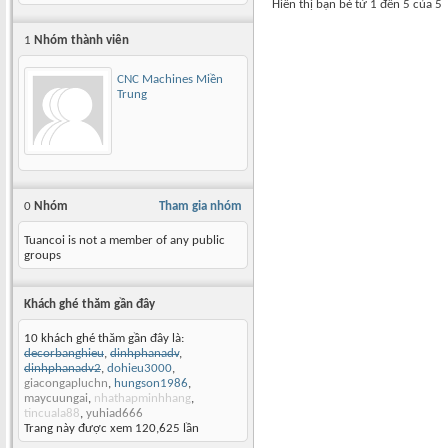
Hiển thị bạn bè từ 1 đến 5 của 5
1
Nhóm thành viên
CNC Machines Miền
Trung
0
Nhóm
Tham gia nhóm
Tuancoi is not a member of any public
groups
Khách ghé thăm gần đây
10 khách ghé thăm gần đây là:
decorbanghieu
,
dinhphanadv
,
dinhphanadv2
,
dohieu3000
,
giacongapluchn
,
hungson1986
,
maycuungai
,
nhathapminhhang
,
tincuala88
,
yuhiad666
Trang này được xem 120,625 lần