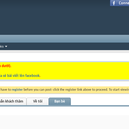
nks
n dưới).
a sẻ bài viết lên facebook
.
y have to
register
before you can post: click the register link above to proceed. To start view
hắn khách thăm
Về tôi
Bạn bè