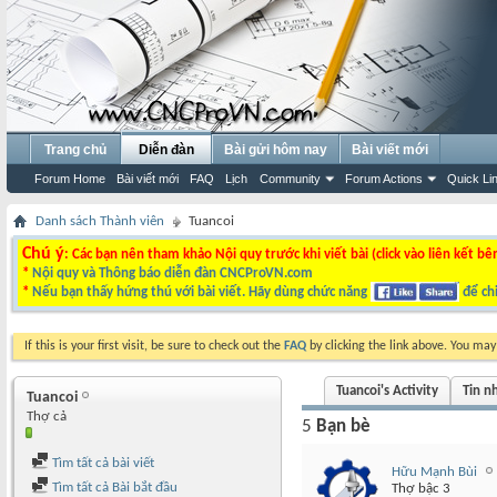
Trang chủ
Diễn đàn
Bài gửi hôm nay
Bài viết mới
Forum Home
Bài viết mới
FAQ
Lịch
Community
Forum Actions
Quick Li
Danh sách Thành viên
Tuancoi
Chú ý
: Các bạn nên tham khảo Nội quy trước khi viết bài (click vào liên kết bê
*
Nội quy và Thông báo diễn đàn CNCProVN.com
*
Nếu bạn thấy hứng thú với bài viết. Hãy dùng chức năng
để chi
If this is your first visit, be sure to check out the
FAQ
by clicking the link above. You ma
Tuancoi's Activity
Tin n
Tuancoi
Thợ cả
5
Bạn bè
Tìm tất cả bài viết
Hữu Mạnh Bùi
Tìm tất cả Bài bắt đầu
Thợ bậc 3