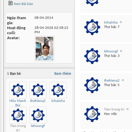
Xem Bài báo
Ngày tham
08-04-2014
inhainha
gia
Thợ bậc 7
Hoạt động
28-04-2026
02:58:22
PM
cuối
Avatar
lehoongf
Thợ bậc 3
5
Bạn bè
Xem thêm
thehiena2
Thợ bậc 5
Hữu Mạnh
thehiena2
inhainha
Bùi
Tien trong tri
Học việc
Tien trong
lehoongf
tri