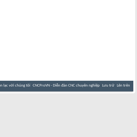
ên lạc với chúng tôi
CNCProVN - Diễn đàn CNC chuyên nghiệp
Lưu trữ
Lên trên