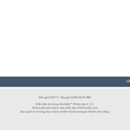
Li
Múi giờ GMT +7. Bây giờ là
09:56:47 AM
.
Diễn đàn sử dụng vBulletin® Phiên bản 4.2.3.
Phát triển bởi thành viên diễn đàn CNCProVN.com
Ban quản trị không chịu trách nhiệm về nội dung do thành viên đăng.