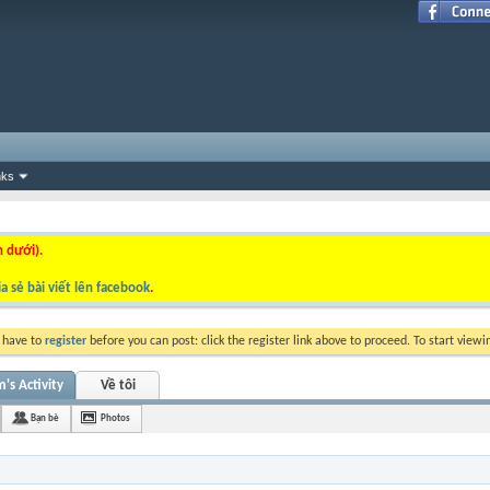
nks
n dưới).
a sẻ bài viết lên facebook
.
y have to
register
before you can post: click the register link above to proceed. To start view
s Activity
Về tôi
Bạn bè
Photos