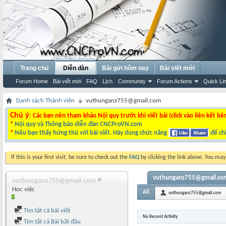
Trang chủ
Diễn đàn
Bài gửi hôm nay
Bài viết mới
Forum Home
Bài viết mới
FAQ
Lịch
Community
Forum Actions
Quick Li
Danh sách Thành viên
vuthunganz755@gmail.com
Chú ý
: Các bạn nên tham khảo Nội quy trước khi viết bài (click vào liên kết bê
*
Nội quy và Thông báo diễn đàn CNCProVN.com
*
Nếu bạn thấy hứng thú với bài viết. Hãy dùng chức năng
để chi
If this is your first visit, be sure to check out the
FAQ
by clicking the link above. You ma
vuthunganz755@gmail.com'
vuthunganz755@gmail.com
Học việc
All
vuthunganz755@gmail.com
Tìm tất cả bài viết
No Recent Activity
Tìm tất cả Bài bắt đầu