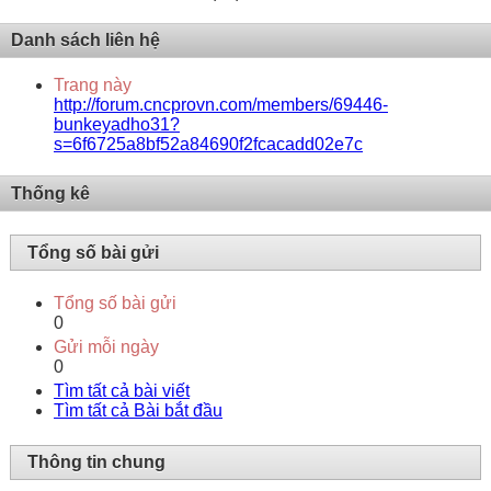
Danh sách liên hệ
Trang này
http://forum.cncprovn.com/members/69446-
bunkeyadho31?
s=6f6725a8bf52a84690f2fcacadd02e7c
Thống kê
Tổng số bài gửi
Tổng số bài gửi
0
Gửi mỗi ngày
0
Tìm tất cả bài viết
Tìm tất cả Bài bắt đầu
Thông tin chung