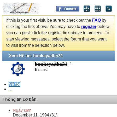
If this is your first visit, be sure to check out the
FAQ
by
clicking the link above. You may have to
register
before
you can post: click the register link above to proceed. To
start viewing messages, select the forum that you want
to visit from the selection below.
Xem Hồ sơ: bunkeyadho31
bunkeyadho31
Banned
Về tôi
...
Thông tin cơ bản
Ngày sinh
December 11, 1994 (31)