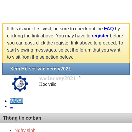
If this is your first visit, be sure to check out the
FAQ
by
clicking the link above. You may have to
register
before
you can post: click the register link above to proceed. To
start viewing messages, select the forum that you want
to visit from the selection below.
Xem Hồ sơ: vacincovy2021
vacincovy2021
Học việc
Về tôi
...
Thông tin cơ bản
Ngày sinh