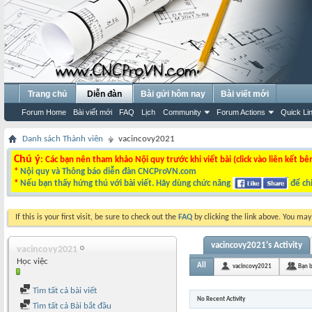
Trang chủ
Diễn đàn
Bài gửi hôm nay
Bài viết mới
Forum Home
Bài viết mới
FAQ
Lịch
Community
Forum Actions
Quick Li
Danh sách Thành viên
vacincovy2021
Chú ý
: Các bạn nên tham khảo Nội quy trước khi viết bài (click vào liên kết bê
*
Nội quy và Thông báo diễn đàn CNCProVN.com
*
Nếu bạn thấy hứng thú với bài viết. Hãy dùng chức năng
để chi
If this is your first visit, be sure to check out the
FAQ
by clicking the link above. You ma
vacincovy2021's Activity
vacincovy2021
Học việc
All
vacincovy2021
Bạn 
Tìm tất cả bài viết
No Recent Activity
Tìm tất cả Bài bắt đầu