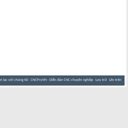
ên lạc với chúng tôi
CNCProVN - Diễn đàn CNC chuyên nghiệp
Lưu trữ
Lên trên