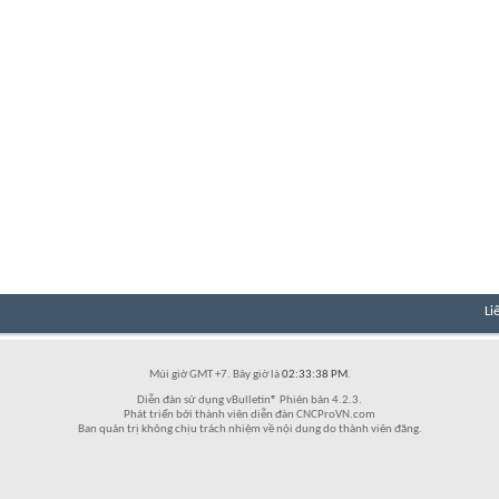
Li
Múi giờ GMT +7. Bây giờ là
02:33:38 PM
.
Diễn đàn sử dụng vBulletin® Phiên bản 4.2.3.
Phát triển bởi thành viên diễn đàn CNCProVN.com
Ban quản trị không chịu trách nhiệm về nội dung do thành viên đăng.