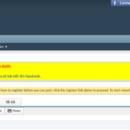
nks
n dưới).
a sẻ bài viết lên facebook
.
y have to
register
before you can post: click the register link above to proceed. To start view
Về tôi
bè
Photos