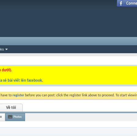
nks
n dưới).
a sẻ bài viết lên facebook
.
y have to
register
before you can post: click the register link above to proceed. To start view
Về tôi
bè
Photos