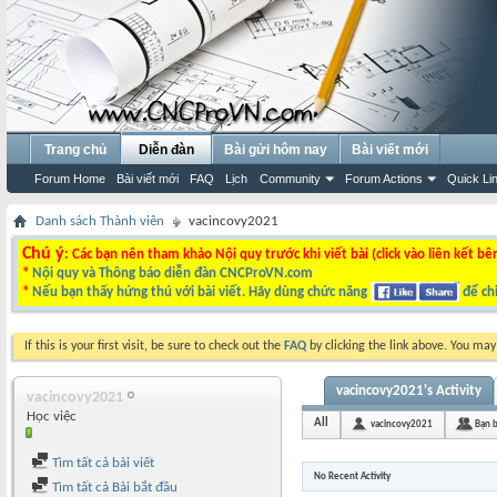
Trang chủ
Diễn đàn
Bài gửi hôm nay
Bài viết mới
Forum Home
Bài viết mới
FAQ
Lịch
Community
Forum Actions
Quick Li
Danh sách Thành viên
vacincovy2021
Chú ý
: Các bạn nên tham khảo Nội quy trước khi viết bài (click vào liên kết bê
*
Nội quy và Thông báo diễn đàn CNCProVN.com
*
Nếu bạn thấy hứng thú với bài viết. Hãy dùng chức năng
để chi
If this is your first visit, be sure to check out the
FAQ
by clicking the link above. You ma
vacincovy2021's Activity
vacincovy2021
Học việc
All
vacincovy2021
Bạn 
Tìm tất cả bài viết
No Recent Activity
Tìm tất cả Bài bắt đầu