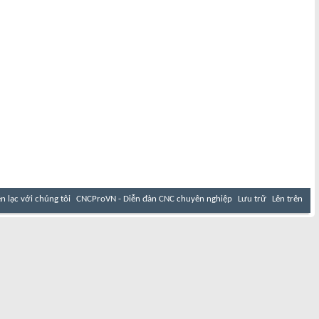
ên lạc với chúng tôi
CNCProVN - Diễn đàn CNC chuyên nghiệp
Lưu trữ
Lên trên