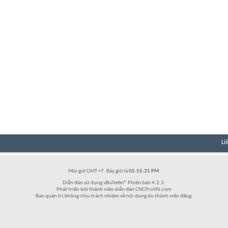
Li
Múi giờ GMT +7. Bây giờ là
05:55:31 PM
.
Diễn đàn sử dụng vBulletin® Phiên bản 4.2.3.
Phát triển bởi thành viên diễn đàn CNCProVN.com
Ban quản trị không chịu trách nhiệm về nội dung do thành viên đăng.