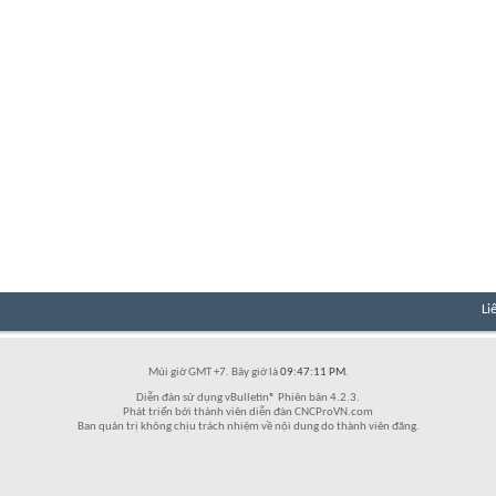
Li
Múi giờ GMT +7. Bây giờ là
09:47:11 PM
.
Diễn đàn sử dụng vBulletin® Phiên bản 4.2.3.
Phát triển bởi thành viên diễn đàn CNCProVN.com
Ban quản trị không chịu trách nhiệm về nội dung do thành viên đăng.