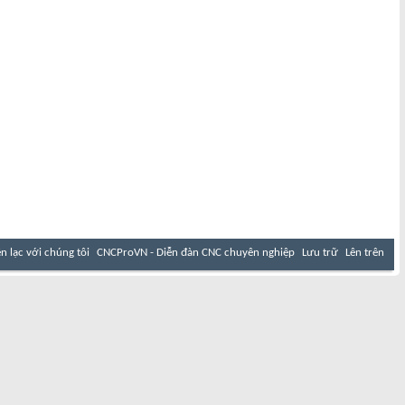
ên lạc với chúng tôi
CNCProVN - Diễn đàn CNC chuyên nghiệp
Lưu trữ
Lên trên