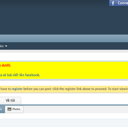
nks
n dưới).
a sẻ bài viết lên facebook
.
y have to
register
before you can post: click the register link above to proceed. To start view
Về tôi
bè
Photos