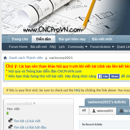
Trang chủ
Diễn đàn
Bài gửi hôm nay
Bài viết mới
Forum Home
Bài viết mới
FAQ
Lịch
Community
Forum Actions
Quick Li
Danh sách Thành viên
vacincovy2021
Chú ý
: Các bạn nên tham khảo Nội quy trước khi viết bài (click vào liên kết bê
*
Nội quy và Thông báo diễn đàn CNCProVN.com
*
Nếu bạn thấy hứng thú với bài viết. Hãy dùng chức năng
để chi
If this is your first visit, be sure to check out the
FAQ
by clicking the link above. You ma
vacincovy2021's Activity
vacincovy2021
Học việc
All
vacincovy2021
Bạn 
Tìm tất cả bài viết
No Recent Activity
Tìm tất cả Bài bắt đầu