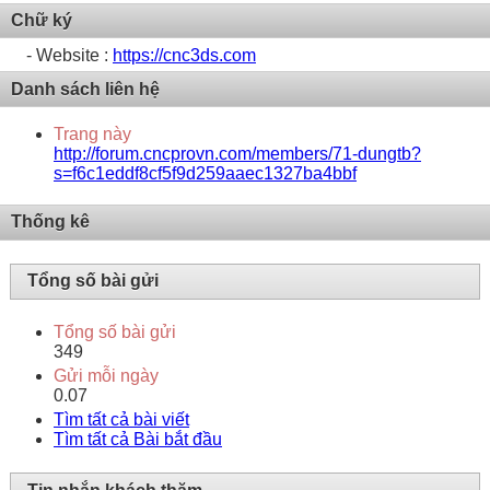
Chữ ký
- Website :
https://cnc3ds.com
Danh sách liên hệ
Trang này
http://forum.cncprovn.com/members/71-dungtb?
s=f6c1eddf8cf5f9d259aaec1327ba4bbf
Thống kê
Tổng số bài gửi
Tổng số bài gửi
349
Gửi mỗi ngày
0.07
Tìm tất cả bài viết
Tìm tất cả Bài bắt đầu