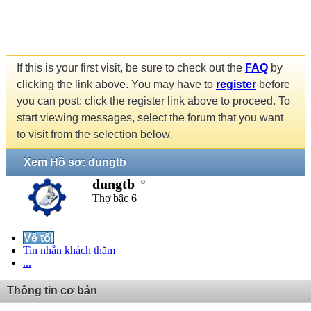
If this is your first visit, be sure to check out the
FAQ
by
clicking the link above. You may have to
register
before
you can post: click the register link above to proceed. To
start viewing messages, select the forum that you want
to visit from the selection below.
Xem Hồ sơ: dungtb
dungtb
Thợ bậc 6
Về tôi
Tin nhắn khách thăm
...
Thông tin cơ bản