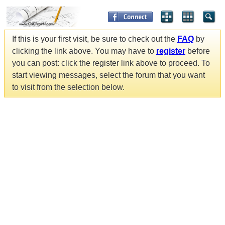
If this is your first visit, be sure to check out the
FAQ
by
clicking the link above. You may have to
register
before
you can post: click the register link above to proceed. To
start viewing messages, select the forum that you want
to visit from the selection below.