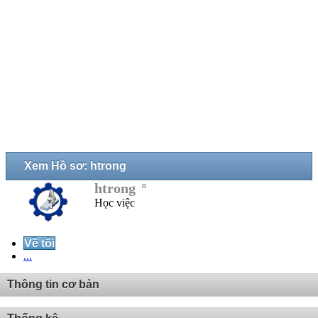
Xem Hồ sơ: htrong
htrong
Học việc
Về tôi
...
Thông tin cơ bản