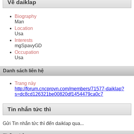
Về daiklap
Biography
Man
Location
Usa
Interests
mgSpavyGD
Occupation
Usa
Danh sách liên hệ
Trang này
http://forum.cncprovn.com/members/71577-daiklap?
s=dc8cd126321be00820df1454479ca0c7
Tin nhắn tức thì
Gửi Tin nhắn tức thì đến daiklap qua...