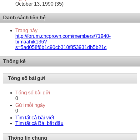
October 13, 1990 (35)
Danh sách liên hệ
Trang này
http://forum.cncprovn.com/members/71940-
bimaahik136?
s=5ad058f6b1c90cb310f853931db5b21c
Thống kê
Tổng số bài gửi
Tổng số bài gửi
0
Gửi mỗi ngày
0
Tìm tất cả bài viết
Tìm tất cả Bài bắt đầu
Thông tin chung