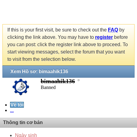
If this is your first visit, be sure to check out the
FAQ
by
clicking the link above. You may have to
register
before
you can post: click the register link above to proceed. To
start viewing messages, select the forum that you want
to visit from the selection below.
Xem Hồ sơ: bimaahik136
bimaahik136
Banned
Về tôi
...
Thông tin cơ bản
Ngày sinh