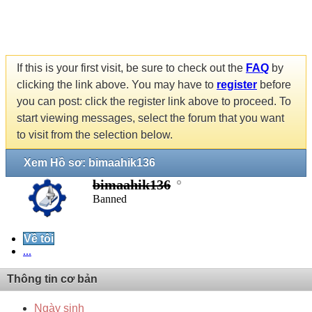
If this is your first visit, be sure to check out the
FAQ
by
clicking the link above. You may have to
register
before
you can post: click the register link above to proceed. To
start viewing messages, select the forum that you want
to visit from the selection below.
Xem Hồ sơ: bimaahik136
bimaahik136
Banned
Về tôi
...
Thông tin cơ bản
Ngày sinh