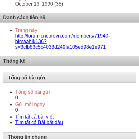
October 13, 1990 (35)
Danh sách liên hệ
Trang này
http://forum.cncprovn.com/members/71940-
bimaahik136?
s=3cfb83c5c4033d249fa105ed98e1e971
Thống kê
Tổng số bài gửi
Tổng số bài gửi
0
Gửi mỗi ngày
0
Tìm tất cả bài viết
Tìm tất cả Bài bắt đầu
Thông tin chung