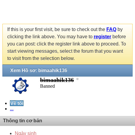
If this is your first visit, be sure to check out the
FAQ
by
clicking the link above. You may have to
register
before
you can post: click the register link above to proceed. To
start viewing messages, select the forum that you want
to visit from the selection below.
Xem Hồ sơ: bimaahik136
bimaahik136
Banned
Về tôi
...
Thông tin cơ bản
Ngày sinh