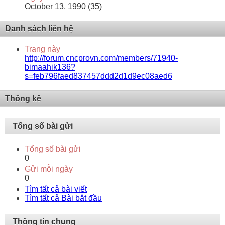
October 13, 1990 (35)
Danh sách liên hệ
Trang này
http://forum.cncprovn.com/members/71940-
bimaahik136?
s=feb796faed837457ddd2d1d9ec08aed6
Thống kê
Tổng số bài gửi
Tổng số bài gửi
0
Gửi mỗi ngày
0
Tìm tất cả bài viết
Tìm tất cả Bài bắt đầu
Thông tin chung