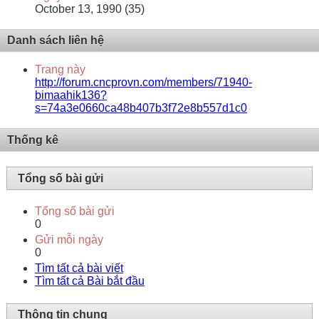
October 13, 1990 (35)
Danh sách liên hệ
Trang này
http://forum.cncprovn.com/members/71940-
bimaahik136?
s=74a3e0660ca48b407b3f72e8b557d1c0
Thống kê
Tổng số bài gửi
Tổng số bài gửi
0
Gửi mỗi ngày
0
Tìm tất cả bài viết
Tìm tất cả Bài bắt đầu
Thông tin chung