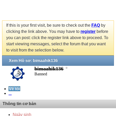
If this is your first visit, be sure to check out the
FAQ
by
clicking the link above. You may have to
register
before
you can post: click the register link above to proceed. To
start viewing messages, select the forum that you want
to visit from the selection below.
Xem Hồ sơ: bimaahik136
bimaahik136
Banned
Về tôi
...
Thông tin cơ bản
Ngày sinh