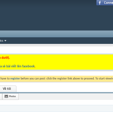
nks
n dưới).
a sẻ bài viết lên facebook
.
y have to
register
before you can post: click the register link above to proceed. To start view
Về tôi
Photos