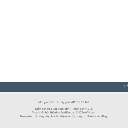
Li
Múi giờ GMT +7. Bây giờ là
09:31:30 AM
.
Diễn đàn sử dụng vBulletin® Phiên bản 4.2.3.
Phát triển bởi thành viên diễn đàn CNCProVN.com
Ban quản trị không chịu trách nhiệm về nội dung do thành viên đăng.