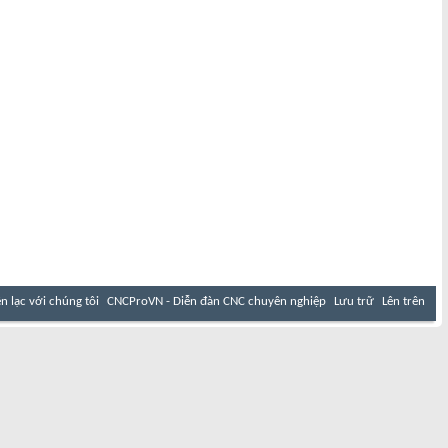
ên lạc với chúng tôi
CNCProVN - Diễn đàn CNC chuyên nghiệp
Lưu trữ
Lên trên