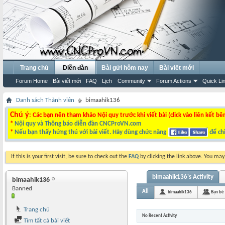
Trang chủ
Diễn đàn
Bài gửi hôm nay
Bài viết mới
Forum Home
Bài viết mới
FAQ
Lịch
Community
Forum Actions
Quick Li
Danh sách Thành viên
bimaahik136
Chú ý
: Các bạn nên tham khảo Nội quy trước khi viết bài (click vào liên kết bê
*
Nội quy và Thông báo diễn đàn CNCProVN.com
*
Nếu bạn thấy hứng thú với bài viết. Hãy dùng chức năng
để chi
If this is your first visit, be sure to check out the
FAQ
by clicking the link above. You ma
bimaahik136's Activity
bimaahik136
Banned
All
bimaahik136
Bạn bè
Trang chủ
No Recent Activity
Tìm tất cả bài viết