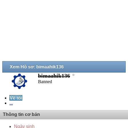
Xem Hồ sơ: bimaahik136
bimaahik136
Banned
Về tôi
...
Thông tin cơ bản
Ngày sinh