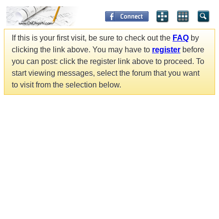
If this is your first visit, be sure to check out the
FAQ
by
clicking the link above. You may have to
register
before
you can post: click the register link above to proceed. To
start viewing messages, select the forum that you want
to visit from the selection below.