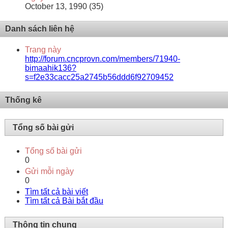
October 13, 1990 (35)
Danh sách liên hệ
Trang này
http://forum.cncprovn.com/members/71940-
bimaahik136?
s=f2e33cacc25a2745b56ddd6f92709452
Thống kê
Tổng số bài gửi
Tổng số bài gửi
0
Gửi mỗi ngày
0
Tìm tất cả bài viết
Tìm tất cả Bài bắt đầu
Thông tin chung