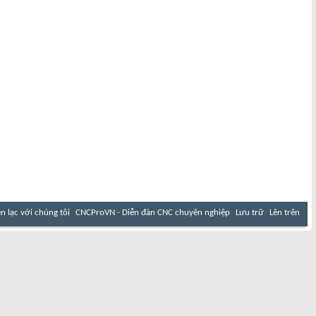
ên lạc với chúng tôi
CNCProVN - Diễn đàn CNC chuyên nghiệp
Lưu trữ
Lên trên