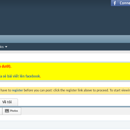
nks
n dưới).
a sẻ bài viết lên facebook
.
y have to
register
before you can post: click the register link above to proceed. To start view
Về tôi
Photos