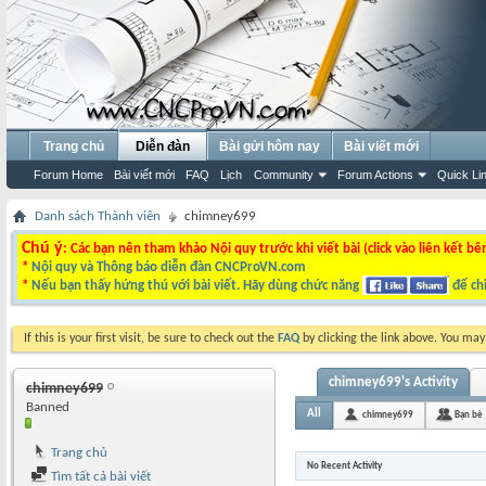
Trang chủ
Diễn đàn
Bài gửi hôm nay
Bài viết mới
Forum Home
Bài viết mới
FAQ
Lịch
Community
Forum Actions
Quick Li
Danh sách Thành viên
chimney699
Chú ý
: Các bạn nên tham khảo Nội quy trước khi viết bài (click vào liên kết bê
*
Nội quy và Thông báo diễn đàn CNCProVN.com
*
Nếu bạn thấy hứng thú với bài viết. Hãy dùng chức năng
để chi
If this is your first visit, be sure to check out the
FAQ
by clicking the link above. You ma
chimney699's Activity
chimney699
Banned
All
chimney699
Bạn bè
Trang chủ
No Recent Activity
Tìm tất cả bài viết