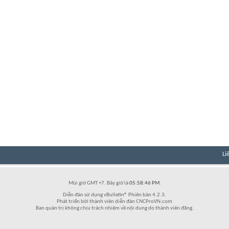
Li
Múi giờ GMT +7. Bây giờ là
05:58:46 PM
.
Diễn đàn sử dụng vBulletin® Phiên bản 4.2.3.
Phát triển bởi thành viên diễn đàn CNCProVN.com
Ban quản trị không chịu trách nhiệm về nội dung do thành viên đăng.