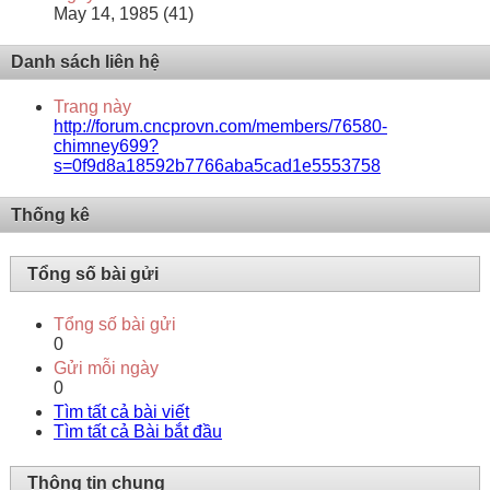
May 14, 1985 (41)
Danh sách liên hệ
Trang này
http://forum.cncprovn.com/members/76580-
chimney699?
s=0f9d8a18592b7766aba5cad1e5553758
Thống kê
Tổng số bài gửi
Tổng số bài gửi
0
Gửi mỗi ngày
0
Tìm tất cả bài viết
Tìm tất cả Bài bắt đầu
Thông tin chung