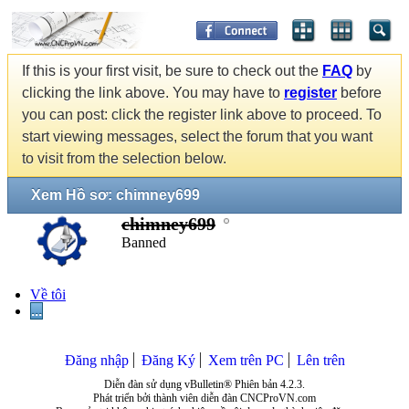
If this is your first visit, be sure to check out the
FAQ
by
clicking the link above. You may have to
register
before
you can post: click the register link above to proceed. To
start viewing messages, select the forum that you want
to visit from the selection below.
Xem Hồ sơ: chimney699
chimney699
Banned
Về tôi
...
Đăng nhập
Đăng Ký
Xem trên PC
Lên trên
Diễn đàn sử dụng vBulletin® Phiên bản 4.2.3.
Phát triển bởi thành viên diễn đàn CNCProVN.com