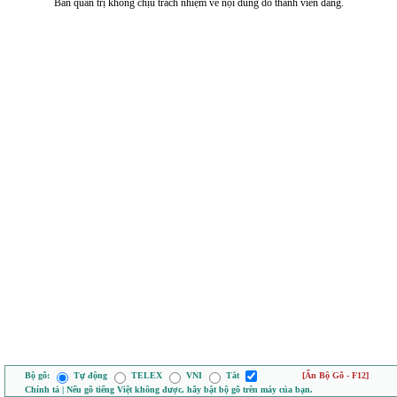
Ban quản trị không chịu trách nhiệm về nội dung do thành viên đăng.
Bộ gõ:
Tự động
TELEX
VNI
Tắt
[Ẩn Bộ Gõ - F12]
Chính tả | Nếu gõ tiếng Việt không được, hãy bật bộ gõ trên máy của bạn.