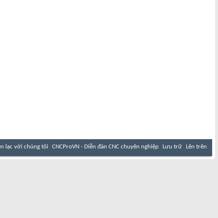
ên lạc với chúng tôi
CNCProVN - Diễn đàn CNC chuyên nghiệp
Lưu trữ
Lên trên