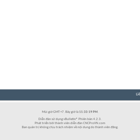
Li
Múi giờ GMT +7. Bây giờ là
11:33:19 PM
.
Diễn đàn sử dụng vBulletin® Phiên bản 4.2.3.
Phát triển bởi thành viên diễn đàn CNCProVN.com
Ban quản trị không chịu trách nhiệm về nội dung do thành viên đăng.