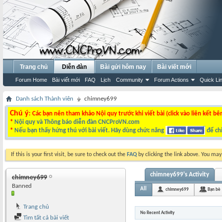
Trang chủ
Diễn đàn
Bài gửi hôm nay
Bài viết mới
Forum Home
Bài viết mới
FAQ
Lịch
Community
Forum Actions
Quick Li
Danh sách Thành viên
chimney699
Chú ý
: Các bạn nên tham khảo Nội quy trước khi viết bài (click vào liên kết bê
*
Nội quy và Thông báo diễn đàn CNCProVN.com
*
Nếu bạn thấy hứng thú với bài viết. Hãy dùng chức năng
để chi
If this is your first visit, be sure to check out the
FAQ
by clicking the link above. You ma
chimney699's Activity
chimney699
Banned
All
chimney699
Bạn bè
Trang chủ
No Recent Activity
Tìm tất cả bài viết