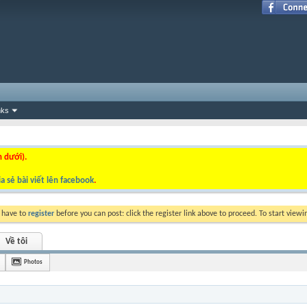
nks
n dưới).
a sẻ bài viết lên facebook
.
y have to
register
before you can post: click the register link above to proceed. To start view
Về tôi
Photos