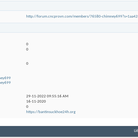
http://forum.cncprovn.com/members/76580-chimney699?s=1aa4
0
0
0
mney699
mney699
29-11-2022
09:55:16 AM
16-11-2020
0
https://bantinsuckhoe24h.org
Li