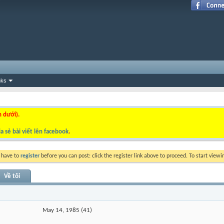
nks
n dưới).
a sẻ bài viết lên facebook
.
y have to
register
before you can post: click the register link above to proceed. To start view
Về tôi
May 14, 1985 (41)