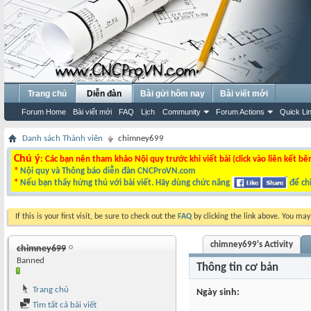
Trang chủ
Diễn đàn
Bài gửi hôm nay
Bài viết mới
Forum Home
Bài viết mới
FAQ
Lịch
Community
Forum Actions
Quick Li
Danh sách Thành viên
chimney699
Chú ý
: Các bạn nên tham khảo Nội quy trước khi viết bài (click vào liên kết bê
*
Nội quy và Thông báo diễn đàn CNCProVN.com
*
Nếu bạn thấy hứng thú với bài viết. Hãy dùng chức năng
để chi
If this is your first visit, be sure to check out the
FAQ
by clicking the link above. You ma
chimney699's Activity
chimney699
Banned
Thông tin cơ bản
Trang chủ
Ngày sinh
Tìm tất cả bài viết