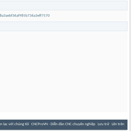
28a3aebf36af985b736a3eff7570
ên lạc với chúng tôi
CNCProVN - Diễn đàn CNC chuyên nghiệp
Lưu trữ
Lên trên