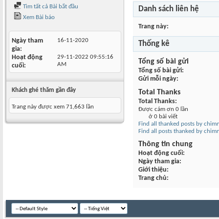
Tìm tất cả Bài bắt đầu
Danh sách liên hệ
Xem Bài báo
Trang này
Ngày tham
16-11-2020
Thống kê
gia
Hoạt động
29-11-2022
09:55:16
Tổng số bài gửi
AM
cuối
Tổng số bài gửi
Gửi mỗi ngày
Khách ghé thăm gần đây
Total Thanks
Total Thanks
Trang này được xem 71,663 lần
Được cám ơn 0 lần
ở 0 bài viết
Find all thanked posts by chi
Find all posts thanked by chi
Thông tin chung
Hoạt động cuối
Ngày tham gia
Giới thiệu
Trang chủ