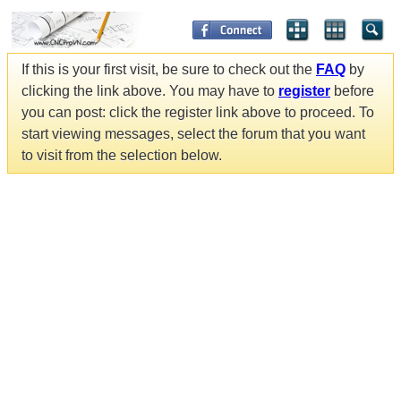
If this is your first visit, be sure to check out the
FAQ
by
clicking the link above. You may have to
register
before
you can post: click the register link above to proceed. To
start viewing messages, select the forum that you want
to visit from the selection below.