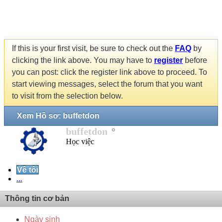
If this is your first visit, be sure to check out the
FAQ
by
clicking the link above. You may have to
register
before
you can post: click the register link above to proceed. To
start viewing messages, select the forum that you want
to visit from the selection below.
Xem Hồ sơ: buffetdon
buffetdon
Học việc
Về tôi
...
Thông tin cơ bản
Ngày sinh