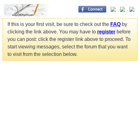
If this is your first visit, be sure to check out the
FAQ
by
clicking the link above. You may have to
register
before
you can post: click the register link above to proceed. To
start viewing messages, select the forum that you want
to visit from the selection below.