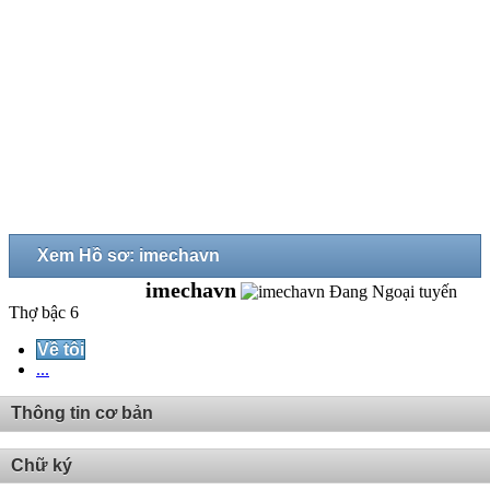
Xem Hồ sơ: imechavn
imechavn
Thợ bậc 6
Về tôi
...
Thông tin cơ bản
Chữ ký