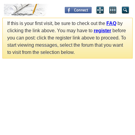
If this is your first visit, be sure to check out the
FAQ
by
clicking the link above. You may have to
register
before
you can post: click the register link above to proceed. To
start viewing messages, select the forum that you want
to visit from the selection below.