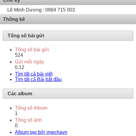
Chữ ký
Lê Minh Dương : 0984 715 003
Thống kê
Tổng số bài gửi
Tổng số bài gửi
524
Gửi mỗi ngày
0.12
Tìm tất cả bài viết
Tìm tất cả Bài bắt đầu
Các album
Tổng số Album
1
Tổng số ảnh
0
Album tạo bởi imechavn