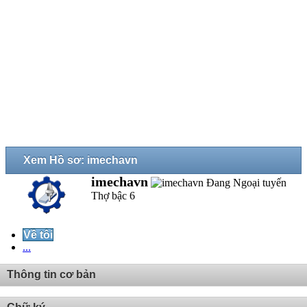
Xem Hồ sơ: imechavn
imechavn
Thợ bậc 6
Về tôi
...
Thông tin cơ bản