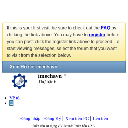
If this is your first visit, be sure to check out the
FAQ
by
clicking the link above. You may have to
register
before
you can post: click the register link above to proceed. To
start viewing messages, select the forum that you want
to visit from the selection below.
Xem Hồ sơ: imechavn
imechavn
Thợ bậc 6
Về tôi
...
Đăng nhập
Đăng Ký
Xem trên PC
Lên trên
Diễn đàn sử dụng vBulletin® Phiên bản 4.2.3.